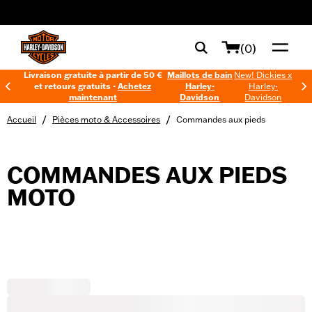
web accessibility
(0)
Livraison gratuite à partir de 50 €
Maillots de bain
New! Dickies x
et retours gratuits -
Achetez
Harley-
Harley-
maintenant
Davidson
Davidson
/
/
Accueil
Pièces moto & Accessoires
Commandes aux pieds
COMMANDES AUX PIEDS
MOTO