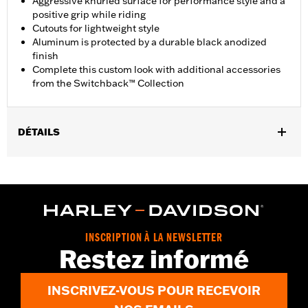
Aggressive knurled surface for performance style and a
positive grip while riding
Cutouts for lightweight style
Aluminum is protected by a durable black anodized
finish
Complete this custom look with additional accessories
from the Switchback™ Collection
DÉTAILS
Convient à la position pilote sur les modèles FXBR et FXBRS à
partir de 2018.
Instructions d’installation
Collection:
Switchback
GARANTIE:
Garantie limitée d'un an - Rendez-vous sur
www.h-
INSCRIPTION À LA NEWSLETTER
d.com/warranty
pour plus de détails
Restez informé
INSCRIVEZ-VOUS POUR RECEVOIR