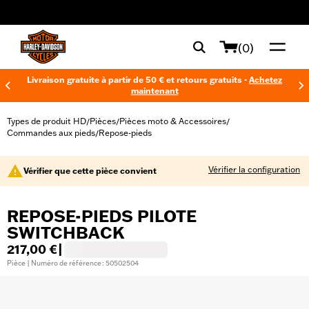
web accessibility
(0)
Livraison gratuite à partir de 50 € et retours gratuits -
Achetez
maintenant
Types de produit HD
Pièces
Pièces moto & Accessoires
/
/
/
Commandes aux pieds
Repose-pieds
/
Vérifier la configuration
Vérifier que cette pièce convient
REPOSE-PIEDS PILOTE
SWITCHBACK
217,00 €
|
Pièce | Numéro de référence : 50502504