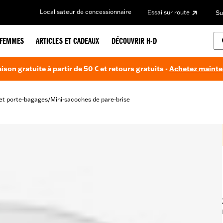
Localisateur de concessionnaire
Essai sur route
Su
FEMMES
ARTICLES ET CADEAUX
DÉCOUVRIR H-D
aison gratuite à partir de 50 € et retours gratuits -
Achetez maint
et porte-bagages
Mini-sacoches de pare-brise
/