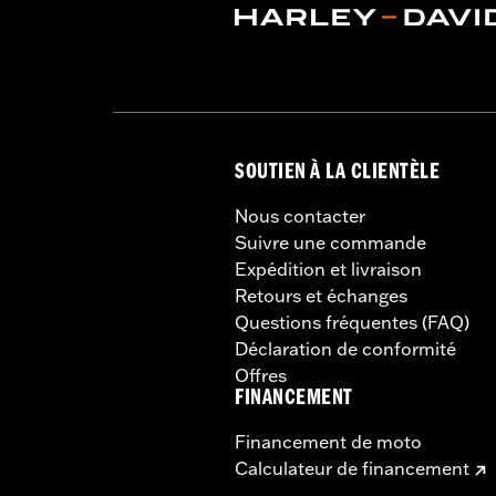
Unité de mesure de longueur du ma
Largeur:
9.75 Inches
Dans la boîte:
Pochette de carénage
Unité de mesure de largeur du mat
SOUTIEN À LA CLIENTÈLE
Nous contacter
Suivre une commande
Expédition et livraison
Retours et échanges
Questions fréquentes (FAQ)
Déclaration de conformité
Offres
FINANCEMENT
Financement de moto
Calculateur de financement