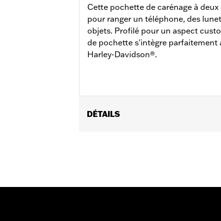
Cette pochette de carénage à deux
pour ranger un téléphone, des lunett
objets. Profilé pour un aspect custo
de pochette s'intègre parfaitement 
Harley-Davidson®.
DÉTAILS
Convient aux modèles Road Glide® de 
CVO Road Glide® nécessite l'installat
FLTRXSTSE à partir de 2024.
Instructions d’installation
Hauteur:
5.5 Inches
Vendu à l'unité:
Chaque
Unité de mesure de hauteur du mat
Longueur:
26.5 Inches