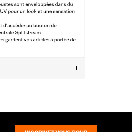
bustes sont enveloppées dans du
x UV pour un look et une sensation
t d'accéder au bouton de
ntrale Splitstream
 gardent vos articles à portée de
oad Glide P/N 57400310. Le modèle
à partir de 2023, FLTRX et