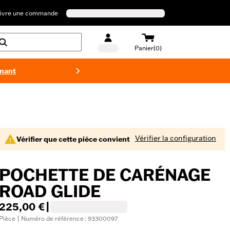
ivre une commande
Panier(0)
enant
Maillots 
Vérifier la configuration
Vérifier que cette pièce convient
POCHETTE DE CARÉNAGE
ROAD GLIDE
225,00 €
|
Pièce | Numéro de référence : 93300097