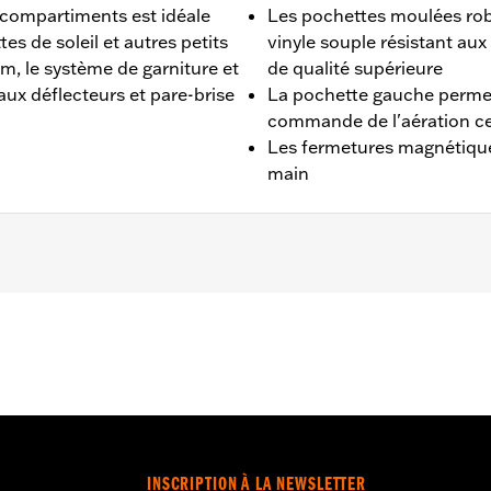
 compartiments est idéale
Les pochettes moulées ro
es de soleil et autres petits
vinyle souple résistant au
m, le système de garniture et
de qualité supérieure
aux déflecteurs et pare-brise
La pochette gauche perme
commande de l'aération ce
Les fermetures magnétiques
main
2015 à 2024. Incompatible avec le pare-brise surbaissé R
ion d'un pare-brise. Ne convient pas aux modèles FLTRXSE 
ériau:
Pouces
INSCRIPTION À LA NEWSLETTER