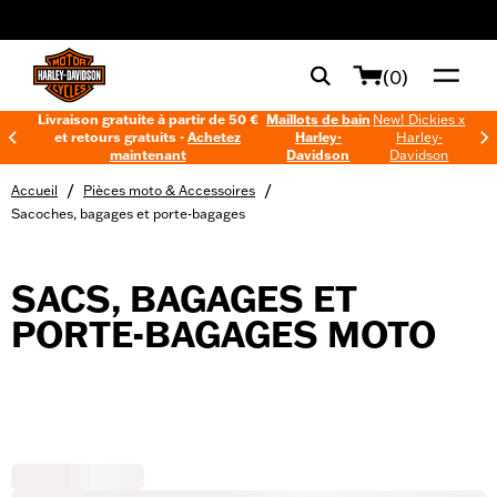
web accessibility
(0)
Livraison gratuite à partir de 50 €
Maillots de bain
New! Dickies x
et retours gratuits -
Achetez
Harley-
Harley-
maintenant
Davidson
Davidson
/
/
Accueil
Pièces moto & Accessoires
Sacoches, bagages et porte-bagages
SACS, BAGAGES ET
PORTE-BAGAGES MOTO