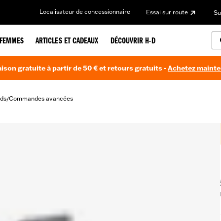
Localisateur de concessionnaire
Essai sur route
Su
FEMMES
ARTICLES ET CADEAUX
DÉCOUVRIR H-D
aison gratuite à partir de 50 € et retours gratuits -
Achetez maint
ds
Commandes avancées
/