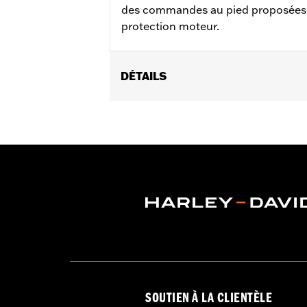
des commandes au pied proposées e
protection moteur.
DÉTAILS
Pour modèles RH975 à partir de ’22 et
Instructions d’installation
Vendu à l'unité:
Chaque
Dans la boîte:
Becquets gauche et droi
SOUTIEN À LA CLIENTÈLE