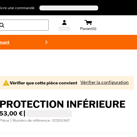
ivre une commande
Panier(0)
enant
Maillots 
Vérifier la configuration
Vérifier que cette pièce convient
PROTECTION INFÉRIEURE
53,00 €
|
Pièce | Numéro de référence : 57200347