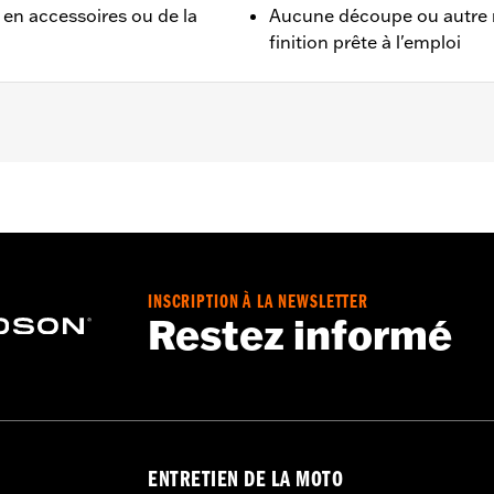
n accessoires ou de la
Aucune découpe ou autre m
finition prête à l'emploi
 RH975S à partir de ’23.
te et instructions d'installation
INSCRIPTION À LA NEWSLETTER
Restez informé
ENTRETIEN DE LA MOTO