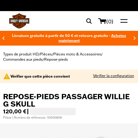
web accessibility
(0)
Livraison gratuite à partir de 50 € et retours gratuits -
Achetez
maintenant
Types de produit HD
Pièces
Pièces moto & Accessoires
/
/
/
Commandes aux pieds
Repose-pieds
/
Vérifier la configuration
Vérifier que cette pièce convient
REPOSE-PIEDS PASSAGER WILLIE
G SKULL
120,00 €
|
Pièce | Numéro de référence : 50500858