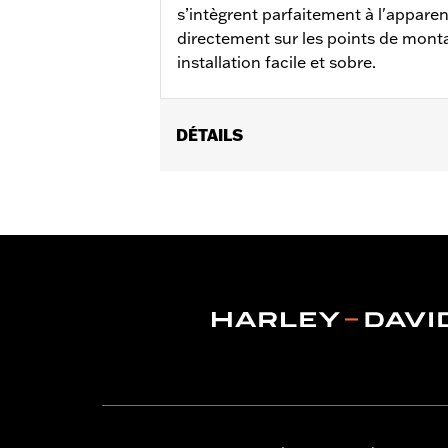
s’intègrent parfaitement à l'apparen
directement sur les points de mont
installation facile et sobre.
DÉTAILS
Convient aux modèles RH975 à partir 
Instructions d’installation
Vendu à l'unité:
Paire
Dans la boîte:
Supports de repose-pie