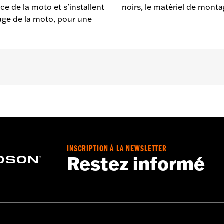
ce de la moto et s’installent
noirs, le matériel de monta
age de la moto, pour une
de 2022 et RH975S à partir de 2023.
ds gauche et droit, matériel de montage, repose-pieds et in
INSCRIPTION À LA NEWSLETTER
Restez informé