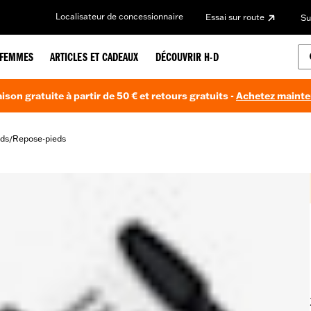
Localisateur de concessionnaire
Essai sur route
Su
FEMMES
ARTICLES ET CADEAUX
DÉCOUVRIR H-D
aison gratuite à partir de 50 € et retours gratuits -
Achetez maint
ds
Repose-pieds
/