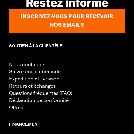
Restez informé
Collection:
Defiance
Position du pilote:
Pilote
INSCRIVEZ-VOUS POUR RECEVOIR
Forme:
Aileron de requin
NOS EMAILS
Côté de la moto:
Gauche et droit
Vendu à l'unité:
Paire
Dans la boîte:
Plateaux de marchepied et inserts anti-vibrations
SOUTIEN À LA CLIENTÈLE
Nous contacter
Suivre une commande
Expédition et livraison
Retours et échanges
Questions fréquentes (FAQ)
Déclaration de conformité
Offres
FINANCEMENT