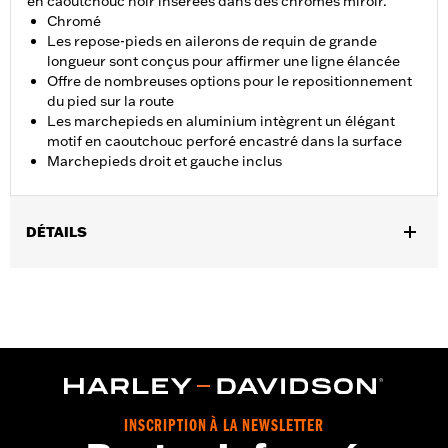
en caoutchouc noir insérées dans des chromes miroir.
Chromé
Les repose-pieds en ailerons de requin de grande
longueur sont conçus pour affirmer une ligne élancée
Offre de nombreuses options pour le repositionnement
du pied sur la route
Les marchepieds en aluminium intègrent un élégant
motif en caoutchouc perforé encastré dans la surface
Marchepieds droit et gauche inclus
DÉTAILS
Convient aux modèles FLD de 2012 à 2016, FL Softail® de 2000 à
2017, Touring à partir de 2000 (sauf FLHTCUL et FLHTKL) et
Trike de 2009 à 2013. Le montage sur les modèles Softail® FLS,
FLSS, FLSTFB, FLSTFBS et FLSTN de 2000 à 2017 nécessite
l’achat séparé d’une béquille latérale P/N 50087-07A. N'est pas
compatible avec la béquille latérale Ergo P/N 50000091 ou le kit
d'extension de béquille latérale P/N 50233-00, 50000008 ou
50000023.
INSCRIPTION À LA NEWSLETTER
Instructions d’installation