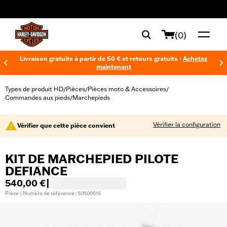
web accessibility
(0)
Livraison gratuite à partir de 50 € et retours gratuits -
Achetez
maintenant
Types de produit HD
Pièces
Pièces moto & Accessoires
/
/
/
Commandes aux pieds
Marchepieds
/
Vérifier la configuration
Vérifier que cette pièce convient
KIT DE MARCHEPIED PILOTE
DEFIANCE
540,00 €
|
Pièce | Numéro de référence : 50500515