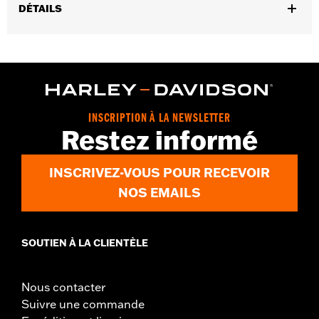
DÉTAILS
Convient aux modèles XL à partir de 2004 (sauf XL1200CX à
partir de 2016). Équipement d'origine sur les modèles XL1200T à
partir de 2014. Requis pour l’installation de plaques latérales à
support amovible, porte-bagages solo amovible P/N 53494-04A,
53512-07A, montant de Sissy Bar monobloc amovible P/N 51146-
10A, 52300040A ou support de Tour-Pak solo amovible
INSCRIPTION À LA NEWSLETTER
P/N 53655-04A avec sacoches en cuir 90330-08, 90201321,
Restez informé
90201325 et 88312-07A.
Instructions d’installation
INSCRIVEZ-VOUS POUR RECEVOIR
Vendu à l'unité:
Chaque
NOS EMAILS
Dans la boîte:
Points d'ancrage avant et arrière et tout le
matériel de montage nécessaire
SOUTIEN À LA CLIENTÈLE
Nous contacter
Suivre une commande