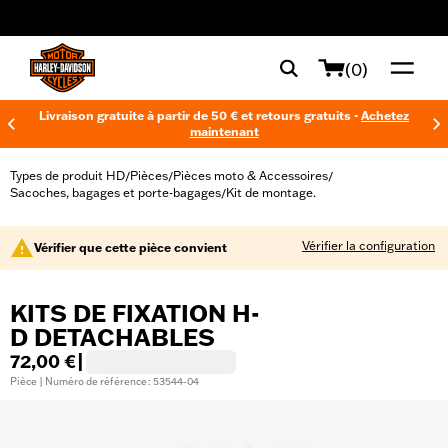
web accessibility
(0)
Livraison gratuite à partir de 50 € et retours gratuits -
Achetez
maintenant
Types de produit HD
Pièces
Pièces moto & Accessoires
/
/
/
Sacoches, bagages et porte-bagages
Kit de montage.
/
Vérifier la configuration
Vérifier que cette pièce convient
KITS DE FIXATION H-
D DETACHABLES
72,00 €
|
Pièce | Numéro de référence : 53544-04