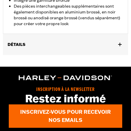
Intègre une garniture bronze
Des pièces interchangeables supplémentaires sont
également disponibles en aluminium brossé, en noir
brossé ou anodisé orange brossé (vendus séparément)
pour créer votre propre look
DÉTAILS
Convient aux modèles FLD de 2012 à 2016, FL Softail de 1986 à
2017 et Touring à partir de 1980 (sauf FLTRXRRSE à partir de
2025) et Trike.
Instructions d’installation
Collection:
Dominion
INSCRIPTION À LA NEWSLETTER
Vendu séparément:
Pièces d’habillage interchangeables
Restez informé
Dominion supplémentaires
Vendu à l'unité:
Chaque
INSCRIVEZ-VOUS POUR RECEVOIR
Dans la boîte:
Patin de pédale de frein, pièce d’habillage bronze
et instructions d’installation
NOS EMAILS