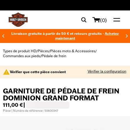
web accessibility
(0)
Livraison gratuite à partir de 50 € et retours gratuits -
Achetez
maintenant
Types de produit HD
Pièces
Pièces moto & Accessoires
/
/
/
Commandes aux pieds
Pédale de frein
/
Vérifier la configuration
Vérifier que cette pièce convient
GARNITURE DE PÉDALE DE FREIN
DOMINION GRAND FORMAT
111,00 €
|
Pièce | Numéro de référence : 50600347