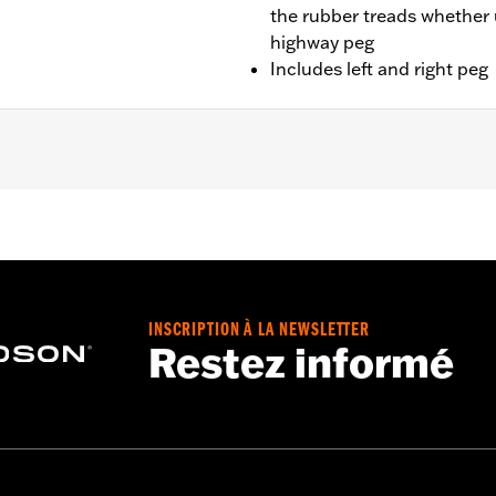
the rubber treads whether 
highway peg
Includes left and right peg
 modèles LiveWire à partir de '20 et Softail à partir de '18.
assager.
INSCRIPTION À LA NEWSLETTER
t droit
Restez informé