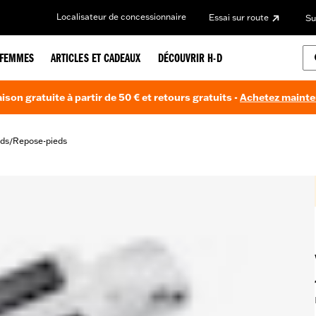
Localisateur de concessionnaire
Essai sur route
Su
FEMMES
ARTICLES ET CADEAUX
DÉCOUVRIR H-D
aison gratuite à partir de 50 € et retours gratuits -
Achetez maint
ds
Repose-pieds
/