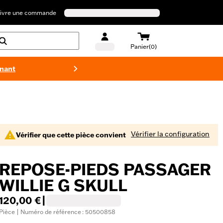
ivre une commande
Panier(0)
enant
Maillots 
Vérifier la configuration
Vérifier que cette pièce convient
REPOSE-PIEDS PASSAGER
WILLIE G SKULL
120,00 €
|
Pièce | Numéro de référence : 50500858