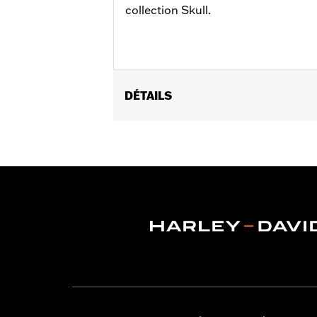
collection Skull.
DÉTAILS
Convient à la position passager sur les
séparé de supports de repose-pieds p
Instructions d’installation
Collection:
Willie G Skull
Vendu à l'unité:
Paire
Dans la boîte:
Repose-pieds gauche e