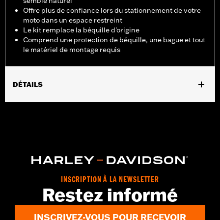
semble naturel
Offre plus de confiance lors du stationnement de votre
moto dans un espace restreint
Le kit remplace la béquille d'origine
Comprend une protection de béquille, une bague et tout
le matériel de montage requis
DÉTAILS
Convient aux modèles Softail de 2007 à 2017 (sauf FXSB,
FXSBSE et FXSE). De série sur les modèles FLS, FLSS,
FLSTFB, FLSTFBS, FLSTN et FLSTNSE de 2015 à 2017. Ne
convient pas aux modèles équipés des marchepieds Defiance,
Burst ou des plateaux pilote réf. 50500158.
Instructions d’installation
Vendu à l'unité:
Chaque
INSCRIPTION À LA NEWSLETTER
Dans la boîte:
Protection de béquille, bague et tout le matériel
Restez informé
de montage requis
INSCRIVEZ-VOUS POUR RECEVOIR