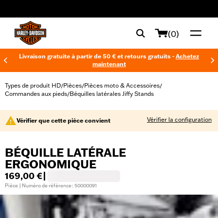
web accessibility
(0)
Livraison gratuite à partir de 50 € et retours gratuits -
Achetez
maintenant
Types de produit HD
Pièces
Pièces moto & Accessoires
/
/
/
Commandes aux pieds
Béquilles latérales Jiffy Stands
/
Vérifier la configuration
Vérifier que cette pièce convient
BÉQUILLE LATÉRALE
ERGONOMIQUE
169,00 €
|
Pièce | Numéro de référence : 50000091