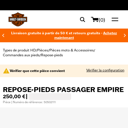
web accessibility
(0)
Livraison gratuite à partir de 50 € et retours gratuits -
Achetez
maintenant
Types de produit HD
Pièces
Pièces moto & Accessoires
/
/
/
Commandes aux pieds
Repose-pieds
/
Vérifier la configuration
Vérifier que cette pièce convient
REPOSE-PIEDS PASSAGER EMPIRE
250,00 €
|
Pièce | Numéro de référence : 50502111