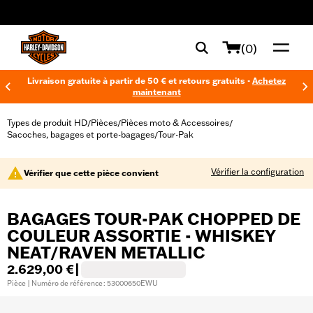
web accessibility
(0)
Livraison gratuite à partir de 50 € et retours gratuits -
Achetez
maintenant
Types de produit HD
Pièces
Pièces moto & Accessoires
/
/
/
Sacoches, bagages et porte-bagages
Tour-Pak
/
Vérifier la configuration
Vérifier que cette pièce convient
BAGAGES TOUR-PAK CHOPPED DE
COULEUR ASSORTIE - WHISKEY
NEAT/RAVEN METALLIC
2.629,00 €
|
Pièce | Numéro de référence : 53000650EWU