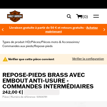
web accessibility
(0)
Livraison gratuite à partir de 50 € et retours gratuits -
Achetez
maintenant
Types de produit HD
Pièces
Pièces moto & Accessoires
/
/
/
Commandes aux pieds
Repose-pieds
/
Vérifier la configuration
Vérifier que cette pièce convient
REPOSE-PIEDS BRASS AVEC
EMBOUT ANTI-USURE -
COMMANDES INTERMÉDIAIRES
242,00 €
|
Pièce | Numéro de référence : 50500791