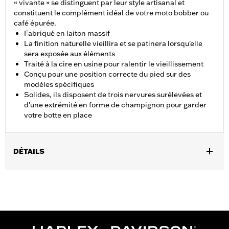
« vivante » se distinguent par leur style artisanal et
constituent le complément idéal de votre moto bobber ou
café épurée.
Fabriqué en laiton massif
La finition naturelle vieillira et se patinera lorsqu'elle
sera exposée aux éléments
Traité à la cire en usine pour ralentir le vieillissement
Conçu pour une position correcte du pied sur des
modèles spécifiques
Solides, ils disposent de trois nervures surélevées et
d'une extrémité en forme de champignon pour garder
votre botte en place
DÉTAILS
Convient aux modèles XL883L à partir de 2011 et XL1200CX à
partir de 2016.
Instructions d’installation
Collection:
Brass
Vendu à l'unité:
Paire