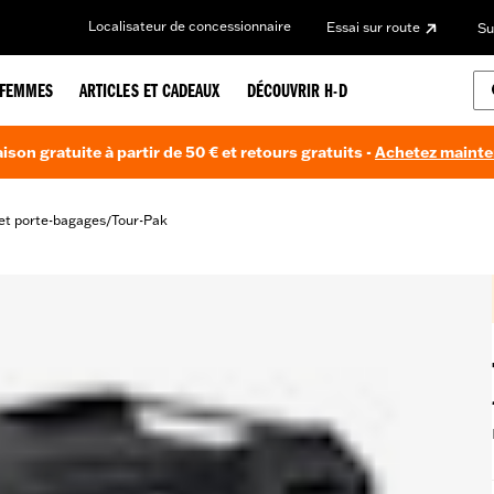
Localisateur de concessionnaire
Essai sur route
Su
FEMMES
ARTICLES ET CADEAUX
DÉCOUVRIR H-D
aison gratuite à partir de 50 € et retours gratuits -
Achetez maint
et porte-bagages
Tour-Pak
/