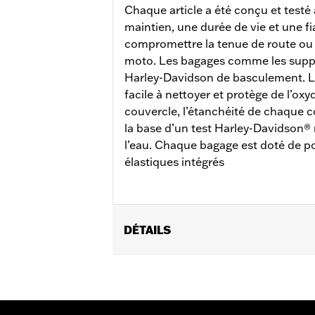
Chaque article a été conçu et testé
maintien, une durée de vie et une fi
compromettre la tenue de route ou l
moto. Les bagages comme les suppor
Harley-Davidson de basculement. La 
facile à nettoyer et protège de l’oxy
couvercle, l’étanchéité de chaque 
la base d’un test Harley-Davidson® 
l’eau. Chaque bagage est doté de p
élastiques intégrés
DÉTAILS
Convient aux modèles RA1250, RA1250S,
de montage pour Top Case P/N 5300
Top Case aluminium
Verrouillage:
Oui