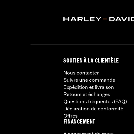
Capacité:
2318 Cubic inch
Imperméable à l’eau:
Oui
Vendu séparément:
53000800 & 53
Vendu à l'unité:
Chaque
Matière:
aluminium
Dans la boîte:
Top Case, matériel d'an
Capacité de poids:
22 pounds US
GARANTIE:
Garantie limitée d'un an 
SOUTIEN À LA CLIENTÈLE
Nous contacter
Suivre une commande
Expédition et livraison
Retours et échanges
Questions fréquentes (FAQ)
Déclaration de conformité
Offres
FINANCEMENT
Financement de moto