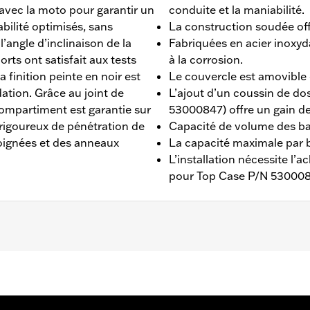
 avec la moto pour garantir un
conduite et la maniabilité.
abilité optimisés, sans
La construction soudée off
’angle d’inclinaison de la
Fabriquées en acier inoxyda
ts ont satisfait aux tests
à la corrosion.
finition peinte en noir est
Le couvercle est amovible 
dation. Grâce au joint de
L’ajout d’un coussin de do
compartiment est garantie sur
53000847) offre un gain de
rigoureux de pénétration de
Capacité de volume des bag
oignées et des anneaux
La capacité maximale par b
L’installation nécessite l’
pour Top Case P/N 53000
 RA1250ST à partir de 2021 et RA1250L à partir de 2025. Né
0800.