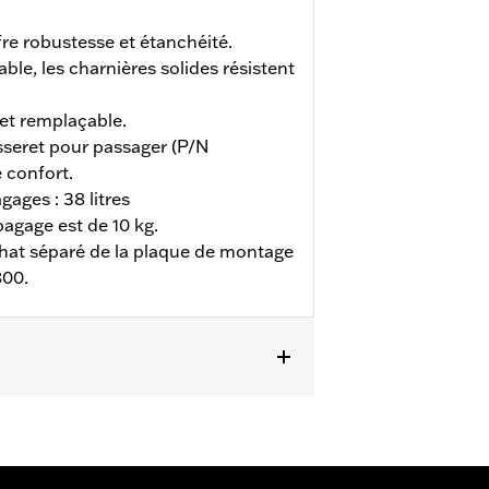
re robustesse et étanchéité.
ble, les charnières solides résistent
et remplaçable.
sseret pour passager (P/N
 confort.
ages : 38 litres
agage est de 10 kg.
achat séparé de la plaque de montage
800.
cessite l’achat séparé de la plaque