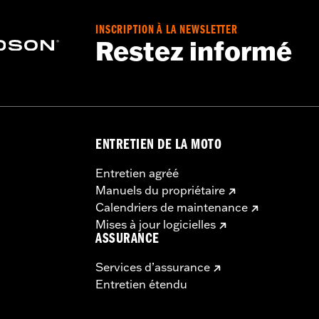
INSCRIPTION À LA NEWSLETTER
Restez informé
000847
crage et loquet, serrure, instructions d'installation
- Rendez-vous sur
www.h-d.com/warranty
pour plus de détai
ENTRETIEN DE LA MOTO
Entretien agréé
Manuels du propriétaire
Calendriers de maintenance
Mises à jour logicielles
ASSURANCE
Services d’assurance
Entretien étendu