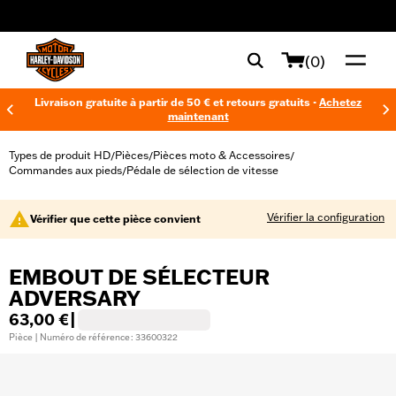
web accessibility
(0)
Livraison gratuite à partir de 50 € et retours gratuits -
Achetez
maintenant
Types de produit HD
Pièces
Pièces moto & Accessoires
/
/
/
Commandes aux pieds
Pédale de sélection de vitesse
/
Vérifier la configuration
Vérifier que cette pièce convient
EMBOUT DE SÉLECTEUR
ADVERSARY
63,00 €
|
Pièce | Numéro de référence : 33600322