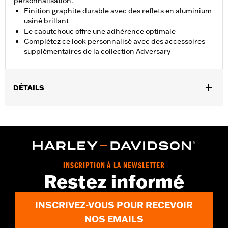
personnalisation.
Finition graphite durable avec des reflets en aluminium
usiné brillant
Le caoutchouc offre une adhérence optimale
Complétez ce look personnalisé avec des accessoires
supplémentaires de la collection Adversary
DÉTAILS
Convient aux modèles équipés d'un moteur Revolution® Max à
partir de 2021.
Instructions d’installation
Collection:
Adversary
Vendu à l'unité:
Chaque
INSCRIPTION À LA NEWSLETTER
Dans la boîte:
Patin de sélecteur de vitesses et instructions
Restez informé
d’installation
GARANTIE:
2 year limited warranty – Go to
www.h-
INSCRIVEZ-VOUS POUR RECEVOIR
d.com/warranty
for full details
NOS EMAILS