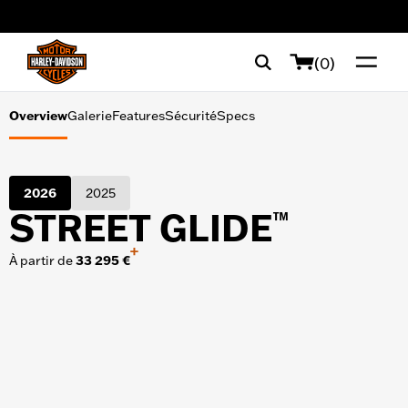
Galerie
web accessibility
Features
(0)
Sécurité
Overview
Galerie
Features
Sécurité
Specs
Specs
2026
2025
STREET GLIDE
™
+
À partir de
33 295 €
OUTILS D'ACHAT
Calculateur de financement
Essai sur route
Demander une brochure