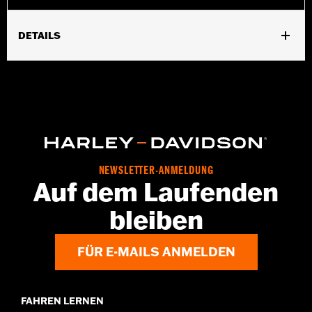
DETAILS
Für alle XL Modelle ’88–’03 mit Evolution.
In Einheiten erhältlich:
Jeweils
In der Box:
Nur Luftfilter
GARANTIE:
,,,,,,,,,,,,,,,,,,,,,,,,,,,,,,,,,,,,,,,,,,,,,,,,,,,,,,,,,,,,,,,,,,,,
NEWSLETTER-ANMELDUNG
Auf dem Laufenden
bleiben
FÜR E-MAILS ANMELDEN
FAHREN LERNEN