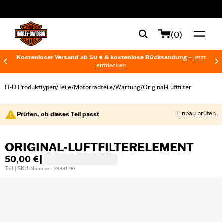
web accessibility
(0)
Kostenloser Versand ab 50 € & kostenlose Rücksendung –
jetzt
entdecken
H-D Produkttypen
Teile
Motorradteile
Wartung
Original-Luftfilter
/
/
/
/
Einbau prüfen
Prüfen, ob dieses Teil passt
ORIGINAL-LUFTFILTERELEMENT
50,00 €
|
Teil | SKU-Nummer: 29331-96