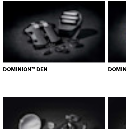
DOMINION™ ĐEN
DOMIN