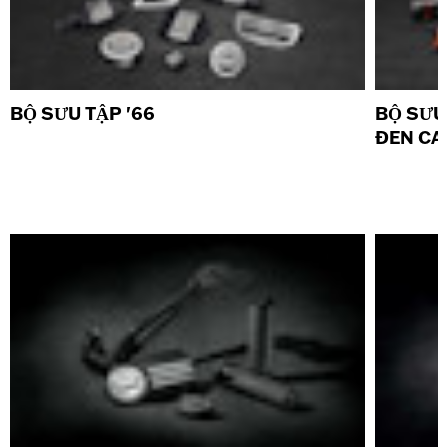
BỘ SƯU TẬP '66
BỘ SƯU
ĐEN C