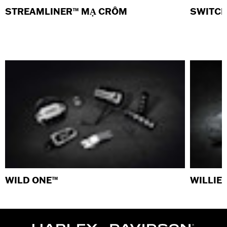
STREAMLINER™ MẠ CRÔM
SWITCH
WILD ONE™
WILLIE