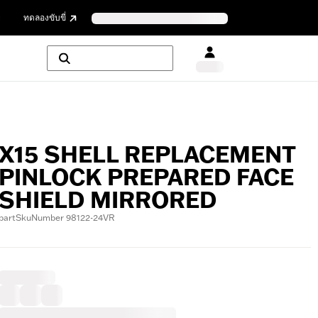
ย
ทดลองขับขี่
X15 SHELL REPLACEMENT
PINLOCK PREPARED FACE
SHIELD MIRRORED
partSkuNumber 98122-24VR