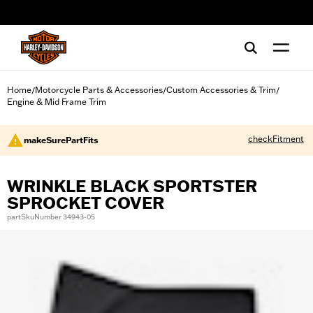
web accessibility
Home
Motorcycle Parts & Accessories
Custom Accessories & Trim
/
/
/
Engine & Mid Frame Trim
checkFitment
makeSurePartFits
WRINKLE BLACK SPORTSTER
SPROCKET COVER
partSkuNumber 34943-05