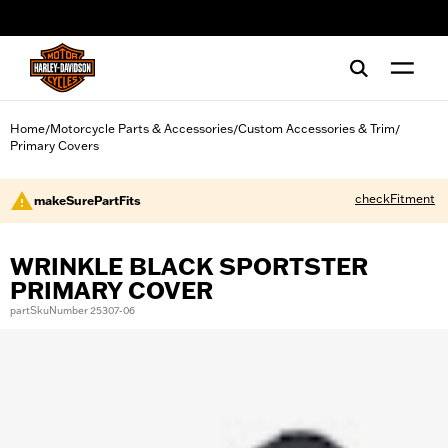
web accessibility
Home
Motorcycle Parts & Accessories
Custom Accessories & Trim
/
/
/
Primary Covers
checkFitment
makeSurePartFits
WRINKLE BLACK SPORTSTER
PRIMARY COVER
partSkuNumber 25307-06