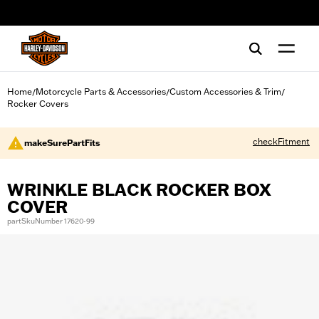
web accessibility
Home
Motorcycle Parts & Accessories
Custom Accessories & Trim
/
/
/
Rocker Covers
checkFitment
makeSurePartFits
WRINKLE BLACK ROCKER BOX
COVER
partSkuNumber 17620-99