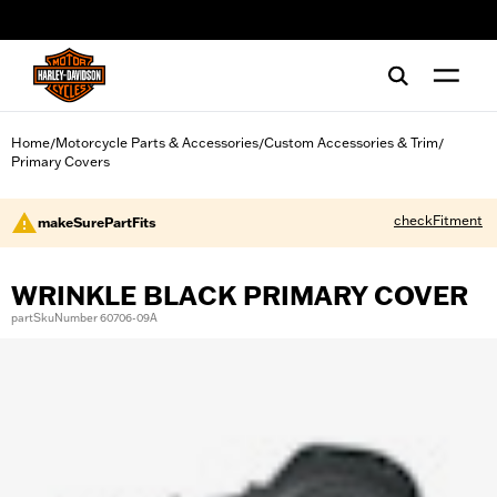
web accessibility
Home
Motorcycle Parts & Accessories
Custom Accessories & Trim
/
/
/
Primary Covers
checkFitment
makeSurePartFits
WRINKLE BLACK PRIMARY COVER
partSkuNumber 60706-09A