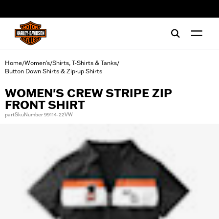
web accessibility
Home
Women's
Shirts, T-Shirts & Tanks
/
/
/
Button Down Shirts & Zip-up Shirts
WOMEN'S CREW STRIPE ZIP
FRONT SHIRT
partSkuNumber 99114-22VW