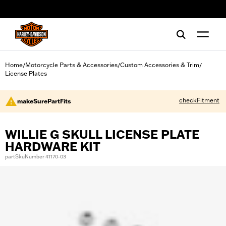
web accessibility
Home
Motorcycle Parts & Accessories
Custom Accessories & Trim
/
/
/
License Plates
checkFitment
makeSurePartFits
WILLIE G SKULL LICENSE PLATE
HARDWARE KIT
partSkuNumber 41170-03