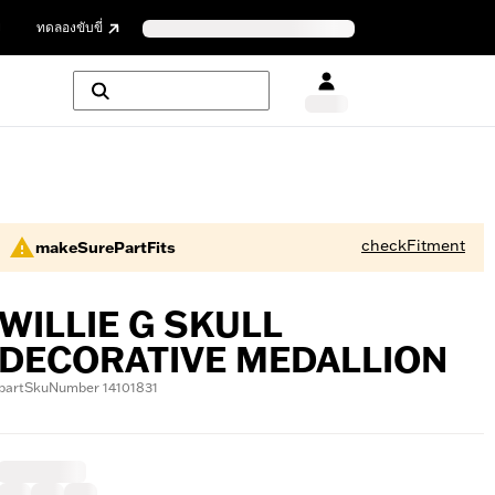
ย
ทดลองขับขี่
checkFitment
makeSurePartFits
WILLIE G SKULL
DECORATIVE MEDALLION
partSkuNumber 14101831