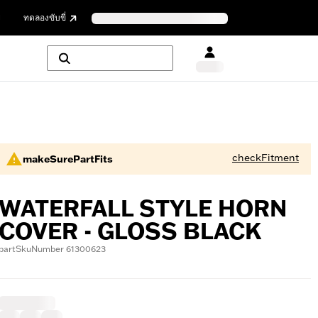
ย
ทดลองขับขี่
checkFitment
makeSurePartFits
WATERFALL STYLE HORN
COVER - GLOSS BLACK
partSkuNumber 61300623