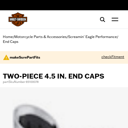
web accessibility
Home
Motorcycle Parts & Accessories
Screamin' Eagle Performance
/
/
/
End Caps
checkFitment
makeSurePartFits
TWO-PIECE 4.5 IN. END CAPS
partSkuNumber 65100078