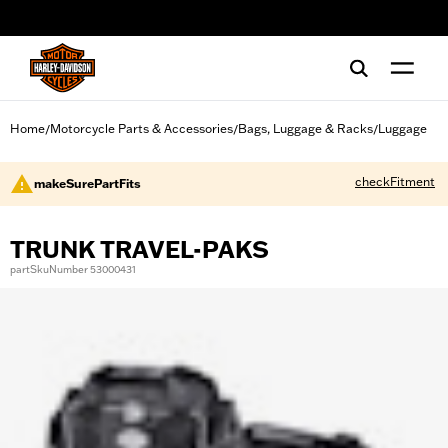
web accessibility
Home
Motorcycle Parts & Accessories
Bags, Luggage & Racks
Luggage
/
/
/
checkFitment
makeSurePartFits
TRUNK TRAVEL-PAKS
partSkuNumber 53000431