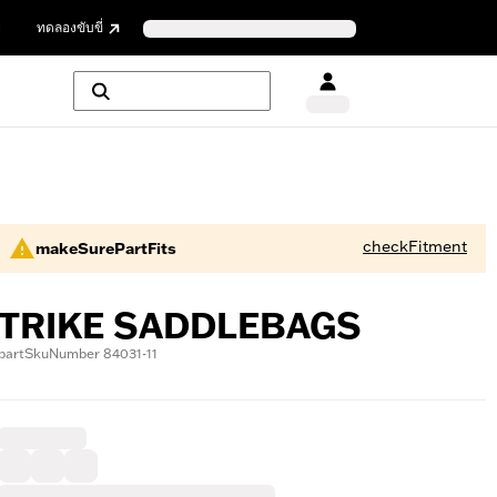
ย
ทดลองขับขี่
checkFitment
makeSurePartFits
TRIKE SADDLEBAGS
partSkuNumber 84031-11