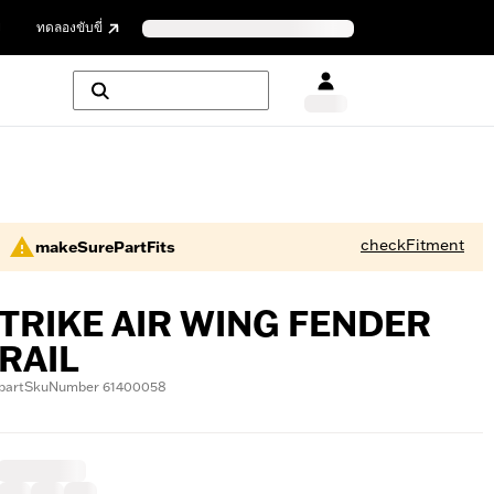
ย
ทดลองขับขี่
checkFitment
makeSurePartFits
TRIKE AIR WING FENDER
RAIL
partSkuNumber 61400058