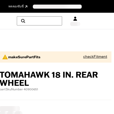
ย
ทดลองขับขี่
checkFitment
makeSurePartFits
TOMAHAWK 18 IN. REAR
WHEEL
partSkuNumber 40900651