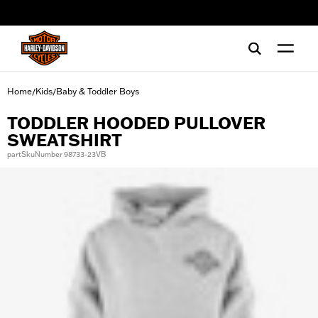
web accessibility
Home
Kids
Baby & Toddler Boys
/
/
TODDLER HOODED PULLOVER
SWEATSHIRT
partSkuNumber 98733-23VB