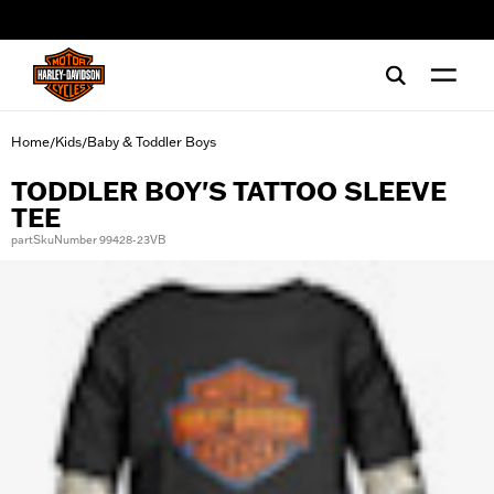
web accessibility
Home
Kids
Baby & Toddler Boys
/
/
TODDLER BOY'S TATTOO SLEEVE
TEE
partSkuNumber 99428-23VB