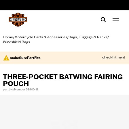
web accessibility
Home
Motorcycle Parts & Accessories
Bags, Luggage & Racks
/
/
/
Windshield Bags
checkFitment
makeSurePartFits
THREE-POCKET BATWING FAIRING
POUCH
partSkuNumber 58900-11