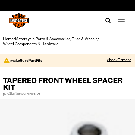
web accessibility
Home
Motorcycle Parts & Accessories
Tires & Wheels
/
/
/
Wheel Components & Hardware
checkFitment
makeSurePartFits
TAPERED FRONT WHEEL SPACER
KIT
partSkuNumber 41458-08