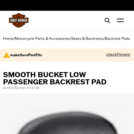
web accessibility
Home
Motorcycle Parts & Accessories
Seats & Backrests
Backrest Pads
/
/
/
checkFitment
makeSurePartFits
SMOOTH BUCKET LOW
PASSENGER BACKREST PAD
partSkuNumber 51132-98