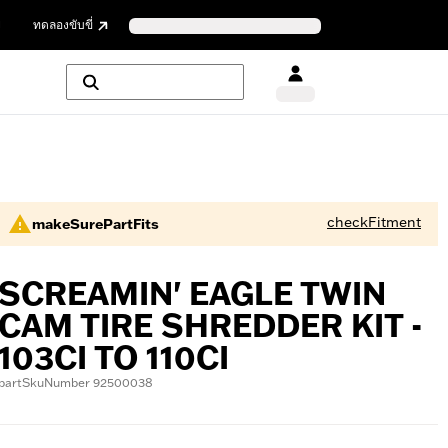
ย
ทดลองขับขี่
checkFitment
makeSurePartFits
SCREAMIN' EAGLE TWIN
CAM TIRE SHREDDER KIT -
103CI TO 110CI
partSkuNumber 92500038