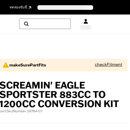
ย
ทดลองขับขี่
checkFitment
makeSurePartFits
SCREAMIN' EAGLE
SPORTSTER 883CC TO
1200CC CONVERSION KIT
partSkuNumber 29784-07