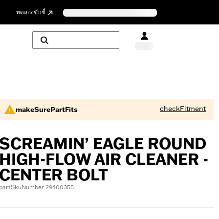
ย
ทดลองขับขี่
checkFitment
makeSurePartFits
SCREAMIN’ EAGLE ROUND
HIGH-FLOW AIR CLEANER -
CENTER BOLT
partSkuNumber 29400355