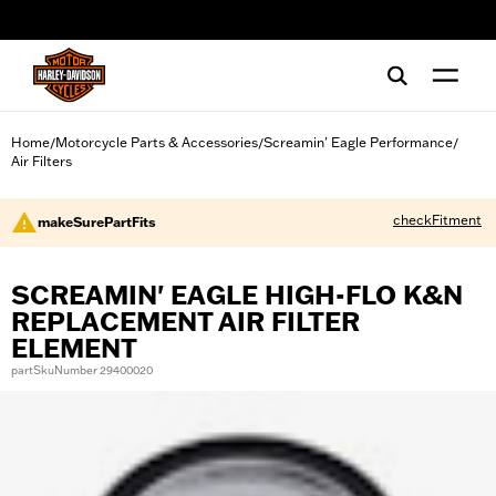
web accessibility
Home
Motorcycle Parts & Accessories
Screamin' Eagle Performance
/
/
/
Air Filters
checkFitment
makeSurePartFits
SCREAMIN' EAGLE HIGH-FLO K&N
REPLACEMENT AIR FILTER
ELEMENT
partSkuNumber 29400020