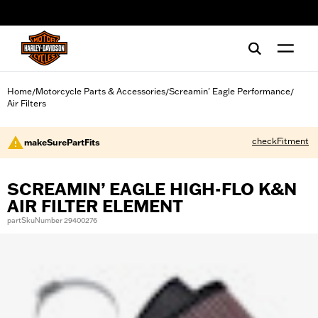
web accessibility
Home
Motorcycle Parts & Accessories
Screamin' Eagle Performance
/
/
/
Air Filters
checkFitment
makeSurePartFits
SCREAMIN’ EAGLE HIGH-FLO K&N
AIR FILTER ELEMENT
partSkuNumber 29400276