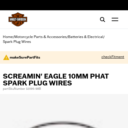
web accessibility
Home
Motorcycle Parts & Accessories
Batteries & Electrical
/
/
/
Spark Plug Wires
checkFitment
makeSurePartFits
SCREAMIN' EAGLE 10MM PHAT
SPARK PLUG WIRES
partSkuNumber 32095-98B