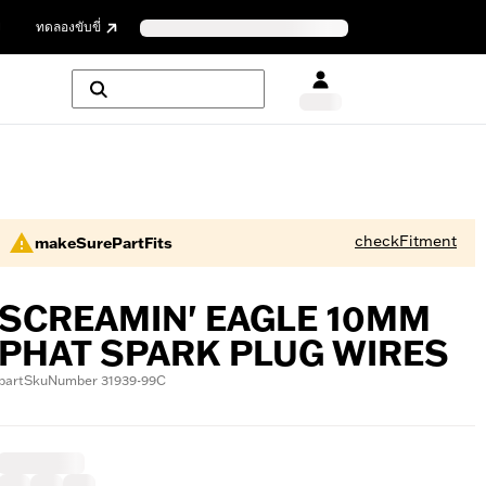
ย
ทดลองขับขี่
checkFitment
makeSurePartFits
SCREAMIN' EAGLE 10MM
PHAT SPARK PLUG WIRES
partSkuNumber 31939-99C