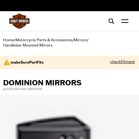
web accessibility
Home
Motorcycle Parts & Accessories
Mirrors
/
/
/
Handlebar Mounted Mirrors
checkFitment
makeSurePartFits
DOMINION MIRRORS
partSkuNumber 56000136