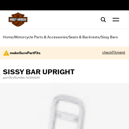
web accessibility
Home
Motorcycle Parts & Accessories
Seats & Backrests
Sissy Bars
/
/
/
checkFitment
makeSurePartFits
SISSY BAR UPRIGHT
partSkuNumber 52300283