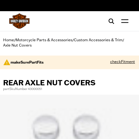
web accessibility
Home
Motorcycle Parts & Accessories
Custom Accessories & Trim
/
/
/
Axle Nut Covers
checkFitment
makeSurePartFits
REAR AXLE NUT COVERS
partSkuNumber 43000051