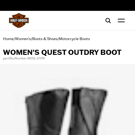
web accessibility
Home
Women's
Boots & Shoes
Motorcycle Boots
/
/
/
WOMEN'S QUEST OUTDRY BOOT
partSkuNumber 98152-21VW